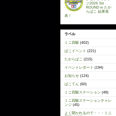
ジ2026 3st
ROUND in たか
らばこ 結果発
表！
ラベル
ミニ四駆
(402)
ばこイベント
(221)
たからばこ
(215)
イベントレポート
(194)
お知らせ
(124)
ばこてん
(60)
ミニ四駆ステーション
(48)
ミニ四駆ステーションチャレ
ンジ
(45)
よく聞かれるので・・・ミニ