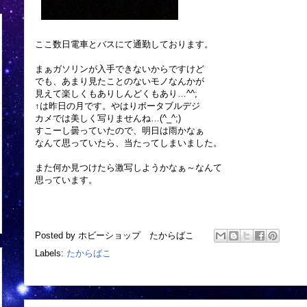
ここ数日電車とバスにて通勤しております。
まぁガソリンが入手できないからですけど
でも、あまり見たことのないモノなんかが
見えて楽しくもありしんどくもあり…^^;
↑は昨日の月です。やはりポータブルデジ
カメでは美しく写りませんね…(^_^;)
すこーし曇っていたので、明日は雨かなぁ
なんて思っていたら、当たってしまいました。
また何か見つけたら激写しようかなぁ～なんて
思っています。
Posted by
ホビーショップ たからばこ
Labels:
たからばこ