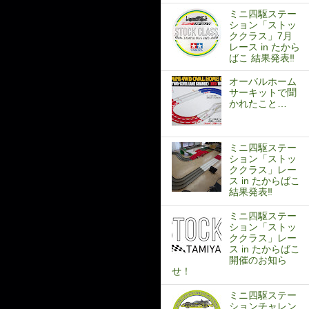
ミニ四駆ステー
ション「ストッ
ククラス」7月
レース in たから
ばこ 結果発表‼
オーバルホーム
サーキットで聞
かれたこと…
ミニ四駆ステー
ション「ストッ
ククラス」レー
ス in たからばこ
結果発表‼
ミニ四駆ステー
ション「ストッ
ククラス」レー
ス in たからばこ
開催のお知ら
せ！
ミニ四駆ステー
ションチャレン