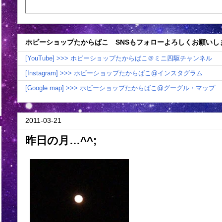
ホビーショップたからばこ SNSもフォローよろしくお願いし
[YouTube] >>> ホビーショップたからばこ＠ミニ四駆チャンネル
[Instagram] >>> ホビーショップたからばこ@インスタグラム
[Google map] >>> ホビーショップたからばこ@グーグル・マップ
2011-03-21
昨日の月…^^;