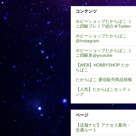
コンテンツ
ホビーショップたからばこ ミ
ニ四駆プレミア紹介＠Twitter
ホビーショップたからばこ
@Instagram
ホビーショップたからばこ ミ
ニ四駆系@youtube
【WEB】HOBBYSHOP たか
らばこ
たからばこ 通信販売商品情報
【人気】たからばこセッティ
ング
ページ
【店舗ナビ】アクセス案内・
交通ルート