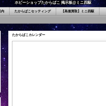
ホビーショップたからばこ 掲示板@ミニ四駆
案内
たからばこセッティング
【高価買取】ミニ四駆
たからばこカレンダー