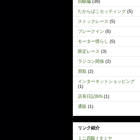
四駆編
(38)
たからばこセッティング
(5)
ストックレース
(5)
ブレークイン
(5)
モーター慣らし
(5)
限定レース
(3)
ラジコン関係
(2)
買取
(2)
インターネットショッピング
(1)
店長日記B/N
(1)
通販
(1)
リンク紹介
ミニ四駆 | タミヤ