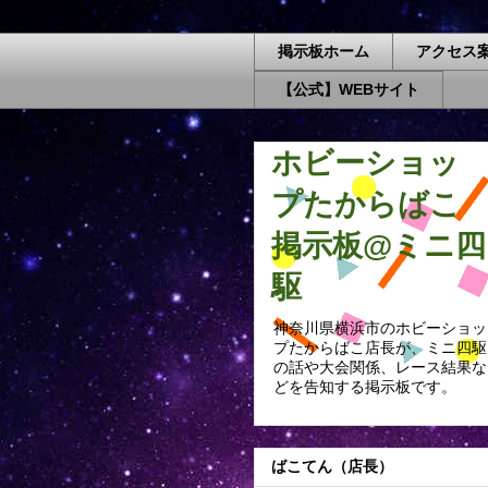
掲示板ホーム
アクセス
【公式】WEBサイト
ホビーショッ
プたからばこ
掲示板@ミニ四
駆
神奈川県横浜市のホビーショッ
プたからばこ店長が、ミニ四駆
の話や大会関係、レース結果な
どを告知する掲示板です。
ばこてん（店長）