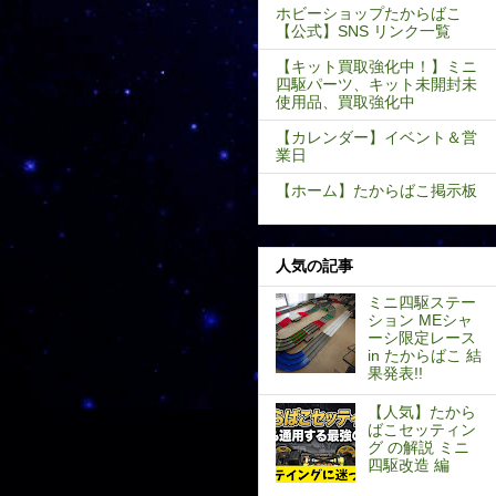
ホビーショップたからばこ
【公式】SNS リンク一覧
【キット買取強化中！】ミニ
四駆パーツ、キット未開封未
使用品、買取強化中
【カレンダー】イベント＆営
業日
【ホーム】たからばこ掲示板
人気の記事
ミニ四駆ステー
ション MEシャ
ーシ限定レース
in たからばこ 結
果発表!!
【人気】たから
ばこセッティン
グ の解説 ミニ
四駆改造 編