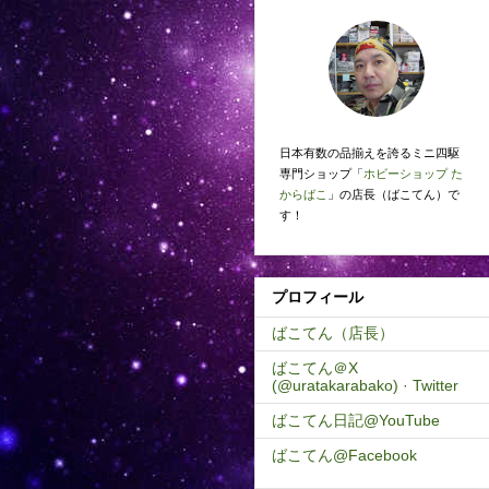
日本有数の品揃えを誇るミニ四駆
専門ショップ「
ホビーショップ た
からばこ
」の店長（ばこてん）で
す！
プロフィール
ばこてん（店長）
ばこてん＠X
(@uratakarabako) · Twitter
ばこてん日記@YouTube
ばこてん@Facebook