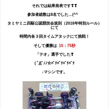
それでは
結果発表です❣❣
参加者総数は8
名でした…(^^ゞ
タミヤミニ四駆公認競技会規則（2018年特別ルール）
にて
時間内各３回タイムアタックにて挑戦！
そして優勝は
15：75
秒
「テオ」選手でした❣
( ﾟДﾟﾉﾉ☆ﾊﾟﾁﾊﾟﾁﾊﾟﾁﾊﾟﾁ
↓マシンです。