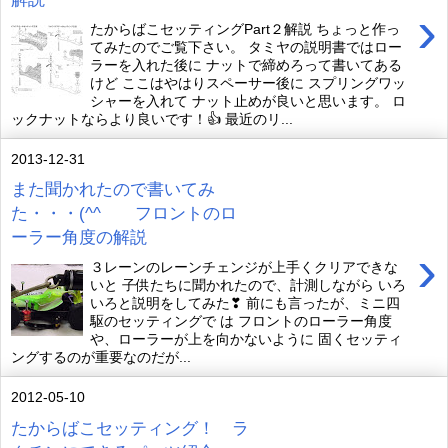
›
たからばこセッティングPart２解説 ちょっと作っ
てみたのでご覧下さい。 タミヤの説明書ではロー
ラーを入れた後に ナットで締めろって書いてある
けど ここはやはりスペーサー後に スプリングワッ
シャーを入れて ナット止めが良いと思います。 ロ
ックナットならより良いです！👍 最近のリ...
2013-12-31
また聞かれたので書いてみ
た・・・(^^ゞ フロントのロ
ーラー角度の解説
›
３レーンのレーンチェンジが上手くクリアできな
いと 子供たちに聞かれたので、計測しながら いろ
いろと説明をしてみた❣ 前にも言ったが、ミニ四
駆のセッティングで は フロントのローラー角度
や、ローラーが上を向かないように 固くセッティ
ングするのが重要なのだが...
2012-05-10
たからばこセッティング！ ラ