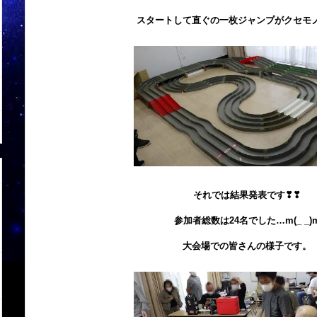
スタートして直ぐの一枚ジャンプがクセモノ
それでは
結果発表です❣❣
参加者総数は24
名でした…m(_ _)
大会場での皆さんの様子です。