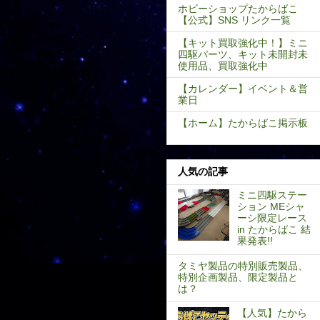
ホビーショップたからばこ
【公式】SNS リンク一覧
【キット買取強化中！】ミニ
四駆パーツ、キット未開封未
使用品、買取強化中
【カレンダー】イベント＆営
業日
【ホーム】たからばこ掲示板
人気の記事
ミニ四駆ステー
ション MEシャ
ーシ限定レース
in たからばこ 結
果発表!!
タミヤ製品の特別販売製品、
特別企画製品、限定製品と
は？
【人気】たから