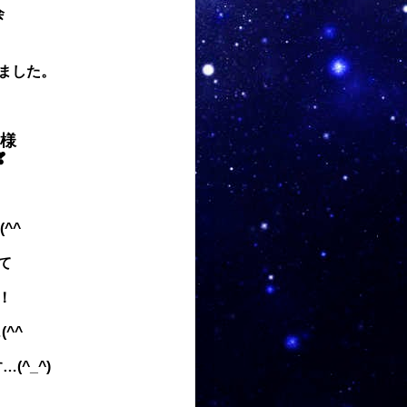
会
ました。
様
❣
^^ゞ
て
！
…
(^^ゞ
^_^)