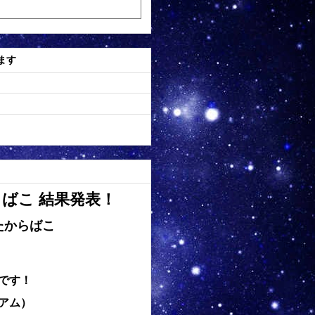
ます
ばこ 結果発表！
たからばこ
です！
アム）