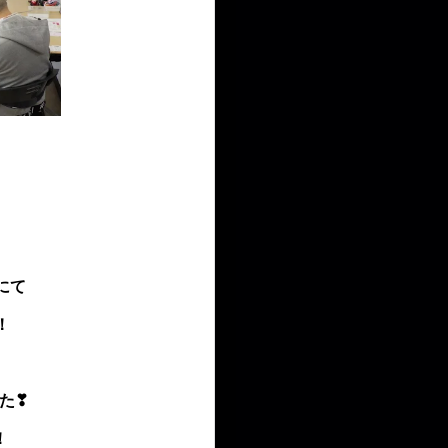
！
にて
！
。
た❣
！