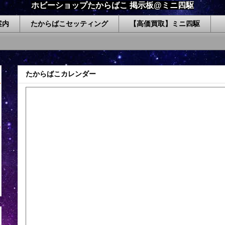
ホビーショップたからばこ 掲示板@ミニ四駆
案内
たからばこセッティング
【高価買取】ミニ四駆
たからばこカレンダー