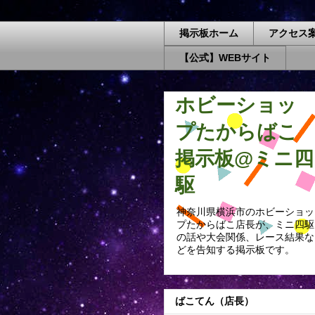
掲示板ホーム
アクセス
【公式】WEBサイト
ホビーショッ
プたからばこ
掲示板@ミニ四
駆
神奈川県横浜市のホビーショッ
プたからばこ店長が、ミニ四駆
の話や大会関係、レース結果な
どを告知する掲示板です。
ばこてん（店長）