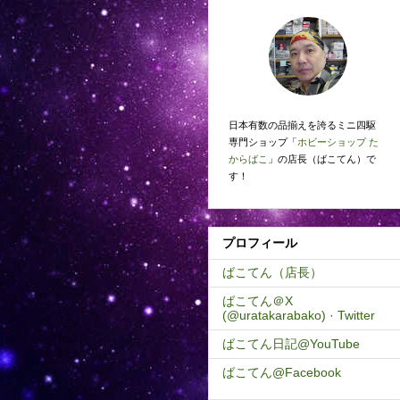
日本有数の品揃えを誇るミニ四駆
専門ショップ「
ホビーショップ た
からばこ
」の店長（ばこてん）で
す！
プロフィール
ばこてん（店長）
ばこてん＠X
(@uratakarabako) · Twitter
ばこてん日記@YouTube
ばこてん@Facebook