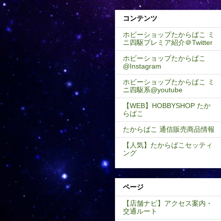
コンテンツ
ホビーショップたからばこ ミ
ニ四駆プレミア紹介＠Twitter
ホビーショップたからばこ
@Instagram
ホビーショップたからばこ ミ
ニ四駆系@youtube
【WEB】HOBBYSHOP たか
らばこ
たからばこ 通信販売商品情報
【人気】たからばこセッティ
ング
ページ
【店舗ナビ】アクセス案内・
交通ルート