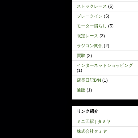
ストックレース
(5)
ブレークイン
(5)
モーター慣らし
(5)
限定レース
(3)
ラジコン関係
(2)
買取
(2)
インターネットショッピング
(1)
店長日記B/N
(1)
通販
(1)
リンク紹介
ミニ四駆 | タミヤ
株式会社タミヤ