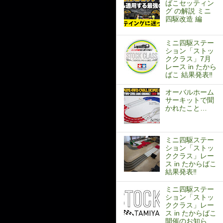
ばこセッティン
グ の解説 ミニ
四駆改造 編
ミニ四駆ステー
ション「ストッ
ククラス」7月
レース in たから
ばこ 結果発表‼
オーバルホーム
サーキットで聞
かれたこと…
ミニ四駆ステー
ション「ストッ
ククラス」レー
ス in たからばこ
結果発表‼
ミニ四駆ステー
ション「ストッ
ククラス」レー
ス in たからばこ
開催のお知ら