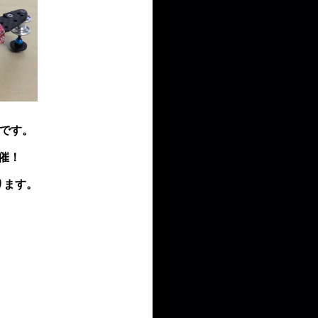
です。
催！
ります。
。