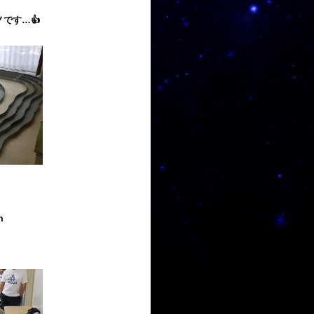
です…👍
m