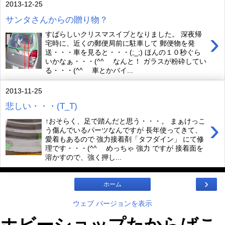
2013-12-25
サンタさんからの贈り物？
›
すばらしいクリスマスイブとなりました。 深夜帰
宅時に、近くの郵便局前に駐車して 郵便物を発
送・・・車を見ると・・・(;_;) ほんの１０秒ぐら
いかなぁ・・・(^^ゞ なんと！ ガラスが粉砕してい
る・・・(^^ゞ 車とかバイ...
2013-11-25
悲しい・・・(T_T)
›
↑おそらく、足で踏んだと思う・・・。 まぁけっこ
う傷んでいるパーツなんですが 長年使ってきて、
愛着もあるので 強力接着剤「タフダイン」 にて修
理です・・・(^^ゞ めっちゃ 強力 ですが 接着面を
溶かすので、強く押し...
›
ホーム
ウェブ バージョンを表示
ホビーショップたからばこ