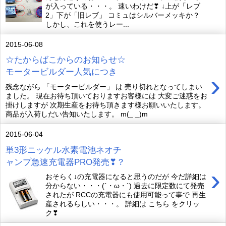
が入っている・・・。 速いわけだ❣ ↓上が「レブ
2」下が「旧レブ」 コミュはシルバーメッキか？
しかし、これを使うレー...
2015-06-08
☆たからばこからのお知らせ☆
モータービルダー人気につき
›
残念ながら 「モータービルダー」 は 売り切れとなってしまい
ました。 現在お待ち頂いておりますお客様には 大変ご迷惑をお
掛けしますが 次期生産をお待ち頂きます様お願いいたします。
商品が入荷しだい告知いたします。 m(_ _)m
2015-06-04
単3形ニッケル水素電池ネオチ
ャンプ急速充電器PRO発売❣？
›
おそらく↓の充電器になると思うのだが 今だ詳細は
分からない・・・(´・ω・`) 過去に限定数にて発売
されたが RCCの充電器にも使用可能って事で 再生
産されるらしい・・・。 詳細は こちら をクリッ
ク❣