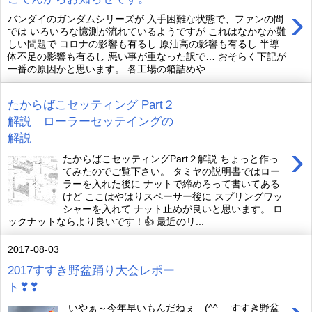
›
バンダイのガンダムシリーズが 入手困難な状態で、ファンの間
では いろいろな憶測が流れているようですが これはなかなか難
しい問題で コロナの影響も有るし 原油高の影響も有るし 半導
体不足の影響も有るし 悪い事が重なった訳で… おそらく下記が
一番の原因かと思います。 各工場の箱詰めや...
たからばこセッティング Part２
解説 ローラーセッテイングの
解説
›
たからばこセッティングPart２解説 ちょっと作っ
てみたのでご覧下さい。 タミヤの説明書ではロー
ラーを入れた後に ナットで締めろって書いてある
けど ここはやはりスペーサー後に スプリングワッ
シャーを入れて ナット止めが良いと思います。 ロ
ックナットならより良いです！👍 最近のリ...
2017-08-03
2017すすき野盆踊り大会レポー
ト❣❣
いやぁ～今年早いもんだねぇ…(^^ゞ すすき野盆