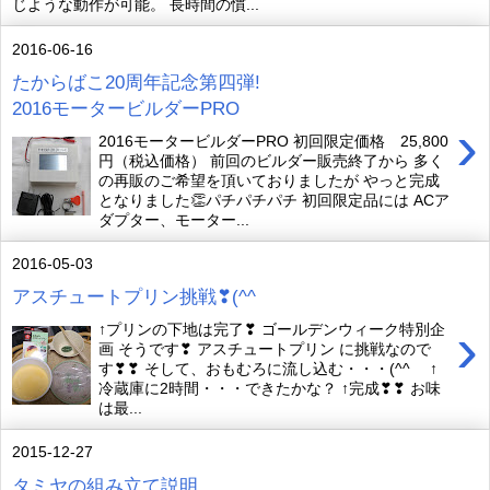
じような動作が可能。 長時間の慣...
2016-06-16
たからばこ20周年記念第四弾!
2016モータービルダーPRO
›
2016モータービルダーPRO 初回限定価格 25,800
円（税込価格） 前回のビルダー販売終了から 多く
の再販のご希望を頂いておりましたが やっと完成
となりました👏パチパチパチ 初回限定品には ACア
ダプター、モーター...
2016-05-03
アスチュートプリン挑戦❣(^^ゞ
›
↑プリンの下地は完了❣ ゴールデンウィーク特別企
画 そうです❣ アスチュートプリン に挑戦なので
す❣❣ そして、おもむろに流し込む・・・(^^ゞ ↑
冷蔵庫に2時間・・・できたかな？ ↑完成❣❣ お味
は最...
2015-12-27
タミヤの組み立て説明