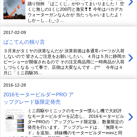
›
踊り恒例 「ばこくじ」がやってまいりました！ 空
くじ無しの1くじ200円と激安❣❣ 今年はバカデカ
ウォーターガンなんかが 当たっちゃいましたよ！
しか～し…(-_-;) ...
2017-02-09
ばこてんの独り言
›
３月末がタミヤの決算なんだが 決算前後は各通常パーツが入荷
しないので 皆さんご注意をお願いしたい。 ４月は５月に静岡ホ
ビーショーが開催されるので その注文商品用に一時商品が入荷
しづらくなる って事で、店側は大変なんです…(^^ゞ 今年は４
月に「ミニ四駆35...
2016-12-28
2016モータービルダーPRO ア
ップグレード版限定発売
›
ミニ四駆やミニックのモーター慣らし機で大好評
なモータービルダーを記念し、 2016モータービル
ダーPROの「アップグレード限定版」 数量限定の
発売を行います。 アップグレードは、「無限モー
ド」を追加。 姉妹機のモータービルダーminiと同