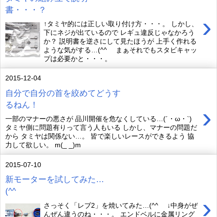
書・・・？
›
↑タミヤ的には正しい取り付け方・・・。 しかし、
下にネジが出ているので レギュ違反じゃなかろう
か？ 説明書を逆さにして見たほうが 上手く作れる
ような気がする…(^^ゞ まぁそれでもスタビキャッ
プは必要かと・・・。
2015-12-04
自分で自分の首を絞めてどうす
るねん！
›
一部のマナーの悪さが 品川開催を危なくしている…(´・ω・`)
タミヤ側に問題有りって言う人もいる しかし、マナーの問題だ
から タミヤは関係ない…。 皆で楽しいレースができるよう 協
力して欲しい。 m(_ _)m
2015-07-10
新モーターを試してみた…
(^^ゞ
›
さっそく「レブ2」を焼いてみた…(^^ゞ ↓中身がぜ
んぜん違うのね・・・。 エンドベルに金属リング