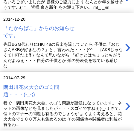
ろいろございましたが 皆様のご協力により なんとか年を越せそ
うです…(^^ゞ 皆様 良き新年 をお迎え下さい。 m(_ _)m
2014-12-20
「たからばこ」からのお知らせ
です。
›
先日BGM代わりにHKT48の音楽を流していたら 子供に「おじ
さんAKBが好きなの？」と、言われた・・・(^^ゞ ｛AKBじゃな
くてHKTだよ❣｝なんて思いながら 「好きとはちょっとちがう
んだよねぇ・・・自分の子供とか 孫の発表会を観ている感じ
な...
2014-07-29
隅田川花火大会のゴミ問
題・・・(-_-;)
›
巷で「隅田川花火大会」のゴミ問題が話題になっています。 ネ
ットの画像などを見ましたが・・・スゴイですねぇ(-_-;) さて、
個々のマナーの問題も有るのでしょうが よくよく考えると、花
火大会で１００万人も集めるのは その関係地や関係者に利益が
有るわ...