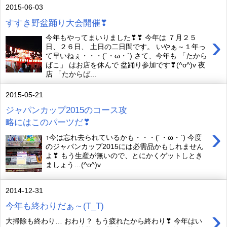
2015-06-03
すすき野盆踊り大会開催❣
›
今年もやってまいりました❣❣ 今年は ７月２５
日、２６日、 土日の二日間です。 いやぁ～１年っ
て早いねぇ・・・(´・ω・`) さて、今年も 「たから
ばこ」 はお店を休んで 盆踊り参加です❣(^o^)v 夜
店 「たからば...
2015-05-21
ジャパンカップ2015のコース攻
略にはこのパーツだ❣
›
↑今は忘れ去られているかも・・・(´・ω・`) 今度
のジャパンカップ2015には必需品かもしれません
よ❣ もう生産が無いので、とにかくゲットしとき
ましょう…(^o^)v
2014-12-31
今年も終わりだぁ～(T_T)
›
大掃除も終わり… おわり？ もう疲れたから終わり❣ 今年はい