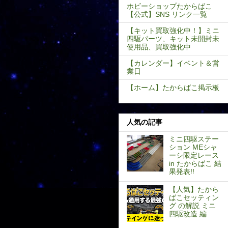
ホビーショップたからばこ
【公式】SNS リンク一覧
【キット買取強化中！】ミニ
四駆パーツ、キット未開封未
使用品、買取強化中
【カレンダー】イベント＆営
業日
【ホーム】たからばこ掲示板
人気の記事
ミニ四駆ステー
ション MEシャ
ーシ限定レース
in たからばこ 結
果発表!!
【人気】たから
ばこセッティン
グ の解説 ミニ
四駆改造 編