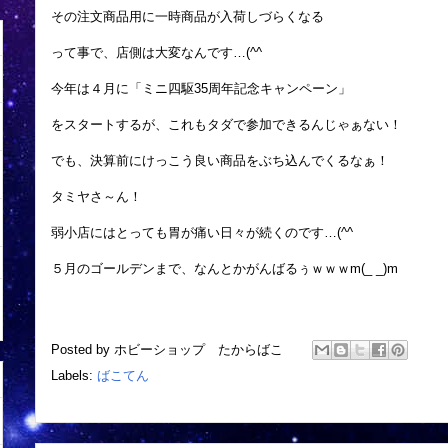
その注文商品用に一時商品が入荷しづらくなる
って事で、店側は大変なんです…(^^ゞ
今年は４月に「ミニ四駆35周年記念キャンペーン」
をスタートするが、これもタダで参加できるんじゃぁない！
でも、決算前にけっこう良い商品をぶち込んでくるなぁ！
タミヤさ～ん！
弱小店にはとっても胃が痛い日々が続くのです…(^^ゞ
５月のゴールデンまで、なんとかがんばるぅｗｗｗm(_ _)m
Posted by
ホビーショップ たからばこ
Labels:
ばこてん