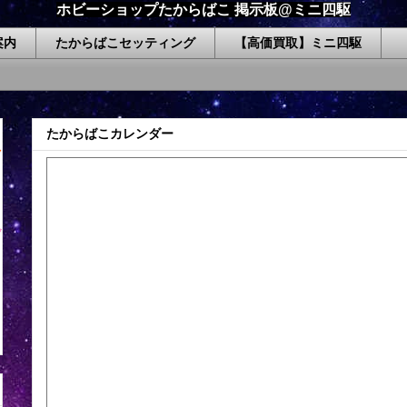
ホビーショップたからばこ 掲示板@ミニ四駆
案内
たからばこセッティング
【高価買取】ミニ四駆
たからばこカレンダー