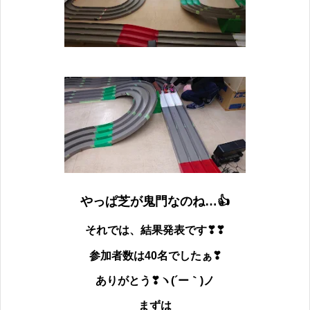
やっぱ芝が鬼門なのね…👍
それでは、結果発表です❣❣
参加者数は40
名でしたぁ❣
ありがとう❣ヽ(´ー｀)ノ
まずは