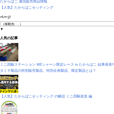
たからばこ 通信販売商品情報
【人気】たからばこセッティング
ページ
▼
人気の記事
ミニ四駆ステーション MEシャーシ限定レース in たからばこ 結果発表!!
タミヤ製品の特別販売製品、特別企画製品、限定製品とは？
【人気】たからばこセッティング の解説 ミニ四駆改造 編