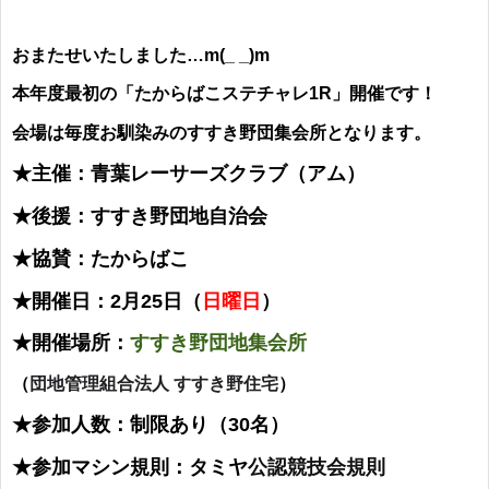
おまたせいたしました…m(_ _)m
本年度最初の「たからばこステチャレ1R」開催です！
会場は毎度お馴染みのすすき野団集会所となります。
★主催：青葉レーサーズクラブ（アム）
★後援：すすき野団地自治会
★協賛：たからばこ
★開催日：2月25日（
日曜日
）
★開催場所：
すすき野団地集会所
（
団地管理組合法人 すすき野住宅
）
★参加人数：制限あり（30名）
★参加マシン規則：タミヤ
公認競技会規則