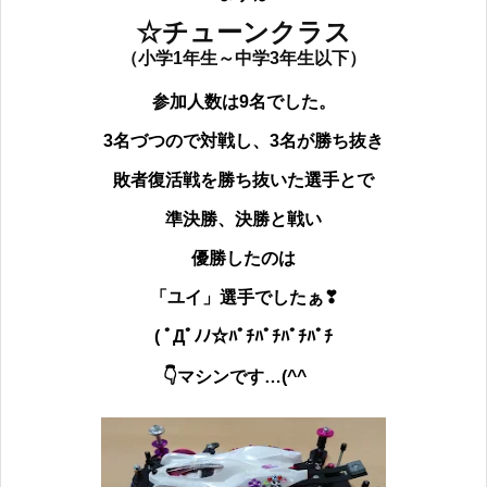
☆チューンクラス
（小学1年生～中学3年生以下）
参加人数は9名でした。
3名づつので対戦し、3名が勝ち抜き
敗者復活戦を勝ち抜いた選手とで
準決勝、決勝と戦い
優勝したのは
「ユイ」選手でしたぁ❣
( ﾟДﾟﾉﾉ☆ﾊﾟﾁﾊﾟﾁﾊﾟﾁﾊﾟﾁ
👇マシンです…(^^ゞ