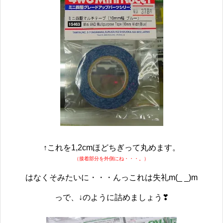
↑これを1,2cmほどちぎって丸めます。
（接着部分を外側にね・・・。）
はなくそみたいに・・・んっこれは失礼m(_ _)m
っで、↓のように詰めましょう❣