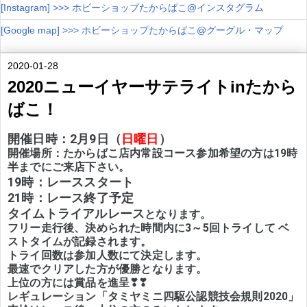
[Instagram] >>> ホビーショップたからばこ@インスタグラム
[Google map] >>> ホビーショップたからばこ@グーグル・マップ
2020-01-28
2020ニューイヤーサテライトinたから
ばこ！
開催日時：2月9日（
日曜日
）
開催場所：たからばこ店内常設コース参加希望の方は19時
19時：レーススタート

21時：レース終了予定
タイムトライアルレース
となります。

フリー走行後、決められた時間内に3～5回トライして ベ
ストタイムが記録されます。

トライ回数は参加人数にて決定します。

最速でクリアした方が優勝となります。

上位の方には賞品を進呈❣❣ 

レギュレーション「タミヤミニ四駆公認競技会規則2020」
