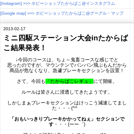
[Instagram] >>> ホビーショップたからばこ@インスタグラム
[Google map] >>> ホビーショップたからばこ@グーグル・マップ
2013-02-17
ミニ四駆ステーション大会inたからば
こ結果発表！
↓今回のコースは、ちょ～鬼畜コースな感じでと
思ったのですが、マウンテンでバンバン飛ぶもんだから
商品が危なくなり、急遽ブレーキセクションを設置！
さて、今回も
「たからばこレギュ」
にて開催。
ルールは皆さんに浸透してきたようです。
しかしまぁブレーキセクションはけっこう減速してまし
た・・・(^^ゞ
「おもいっきりブレーキかかってねぇ」セクションで
す
・・・(ーー゛)