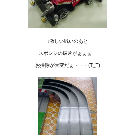
↓激しい戦いのあと
スポンジの破片がぁぁぁ！
お掃除が大変だぁ・・・(T_T)