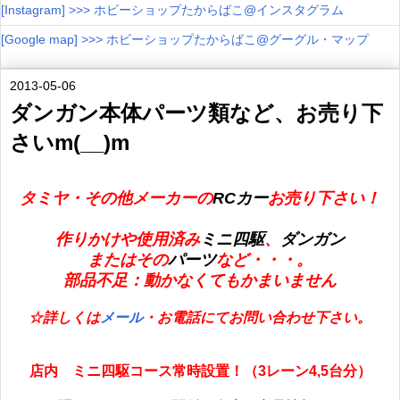
[Instagram] >>> ホビーショップたからばこ@インスタグラム
[Google map] >>> ホビーショップたからばこ@グーグル・マップ
2013-05-06
ダンガン本体パーツ類など、お売り下
さいm(__)m
タミヤ・その他メーカーの
RCカー
お売り下さい！
作りかけや使用済み
ミニ四駆
、
ダンガン
またはその
パーツ
など・・・。
部品不足：動かなくてもかまいません
☆詳しくは
メール
・お電話にてお問い合わせ下さい。
店内 ミニ四駆コース常時設置！（3レーン4,5台分）